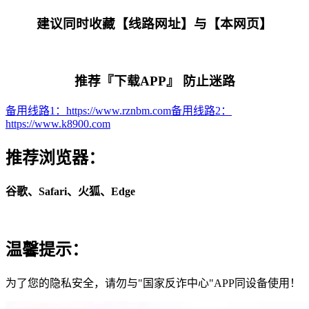
建议同时收藏【线路网址】与【本网页】
推荐『下载APP』 防止迷路
备用线路
1
：
https://www.rznbm.com
备用线路
2
：
https://www.k8900.com
推荐浏览器：
谷歌、Safari、火狐、Edge
温馨提示：
为了您的隐私安全，请勿与"国家反诈中心"APP同设备使用！