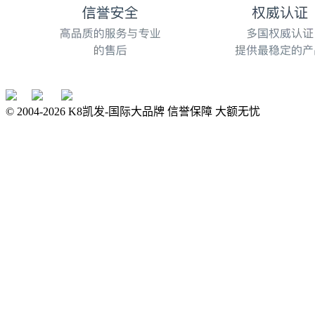
© 2004-
2026
K8凯发-国际大品牌 信誉保障 大额无忧