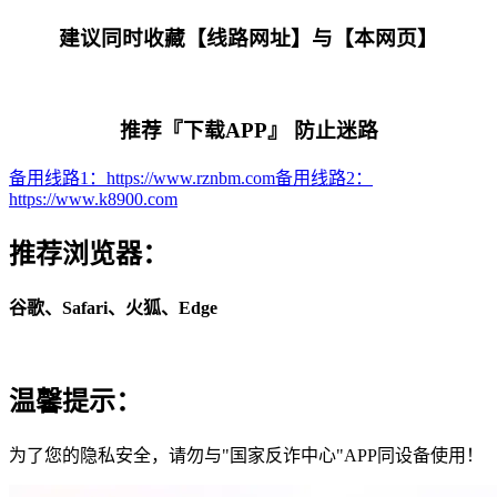
建议同时收藏【线路网址】与【本网页】
推荐『下载APP』 防止迷路
备用线路
1
：
https://www.rznbm.com
备用线路
2
：
https://www.k8900.com
推荐浏览器：
谷歌、Safari、火狐、Edge
温馨提示：
为了您的隐私安全，请勿与"国家反诈中心"APP同设备使用！