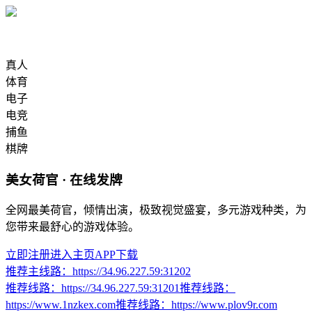
真人
体育
电子
电竞
捕鱼
棋牌
美女荷官 · 在线发牌
全网最美荷官，倾情出演，极致视觉盛宴，多元游戏种类，为
您带来最舒心的游戏体验。
立即注册
进入主页
APP下载
推荐主线路：
https://34.96.227.59:31202
推荐线路：
https://34.96.227.59:31201
推荐线路：
https://www.1nzkex.com
推荐线路：
https://www.plov9r.com