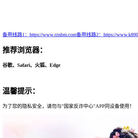
备用线路
1
：
https://www.rznbm.com
备用线路
2
：
https://www.k89
推荐浏览器：
谷歌、Safari、火狐、Edge
温馨提示：
为了您的隐私安全，请勿与"国家反诈中心"APP同设备使用！