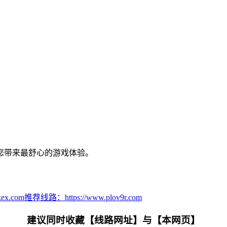
您带来最舒心的游戏体验。
kex.com
推荐线路：
https://www.plov9r.com
建议同时收藏【线路网址】与【本网页】