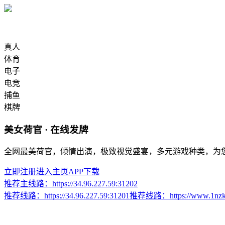
真人
体育
电子
电竞
捕鱼
棋牌
美女荷官 · 在线发牌
全网最美荷官，倾情出演，极致视觉盛宴，多元游戏种类，为
立即注册
进入主页
APP下载
推荐主线路：
https://34.96.227.59:31202
推荐线路：
https://34.96.227.59:31201
推荐线路：
https://www.1nz