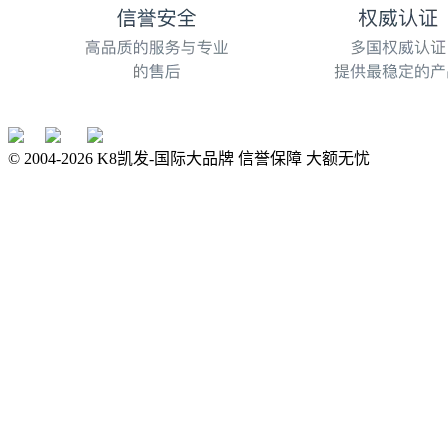
© 2004-
2026
K8凯发-国际大品牌 信誉保障 大额无忧