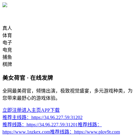
真人
体育
电子
电竞
捕鱼
棋牌
美女荷官 · 在线发牌
全网最美荷官，倾情出演，极致视觉盛宴，多元游戏种类，为
您带来最舒心的游戏体验。
立即注册
进入主页
APP下载
推荐主线路：
https://34.96.227.59:31202
推荐线路：
https://34.96.227.59:31201
推荐线路：
https://www.1nzkex.com
推荐线路：
https://www.plov9r.com