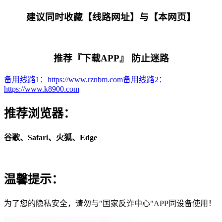
建议同时收藏【线路网址】与【本网页】
推荐『下载APP』 防止迷路
备用线路
1
：
https://www.rznbm.com
备用线路
2
：
https://www.k8900.com
推荐浏览器：
谷歌、Safari、火狐、Edge
温馨提示：
为了您的隐私安全，请勿与"国家反诈中心"APP同设备使用！