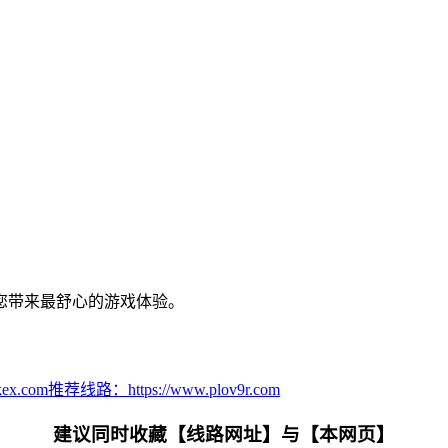
您带来最舒心的游戏体验。
kex.com
推荐线路：
https://www.plov9r.com
建议同时收藏【线路网址】与【本网页】