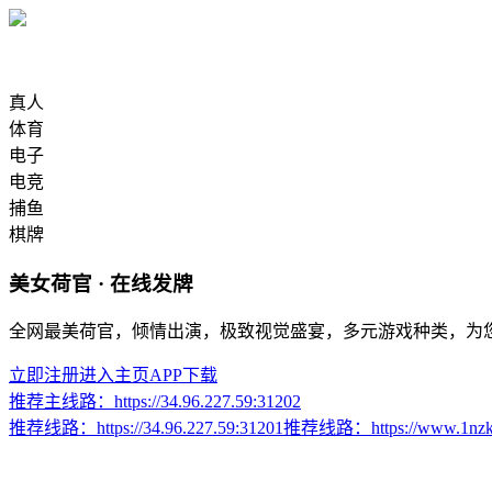
真人
体育
电子
电竞
捕鱼
棋牌
美女荷官 · 在线发牌
全网最美荷官，倾情出演，极致视觉盛宴，多元游戏种类，为
立即注册
进入主页
APP下载
推荐主线路：
https://34.96.227.59:31202
推荐线路：
https://34.96.227.59:31201
推荐线路：
https://www.1nz