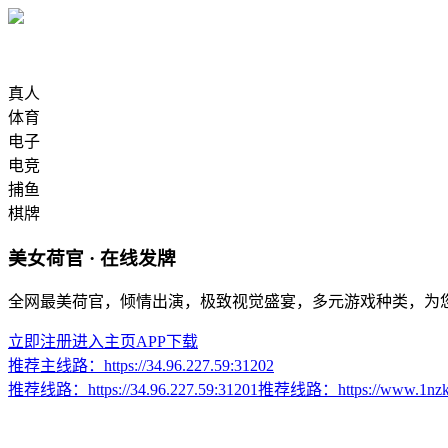
真人
体育
电子
电竞
捕鱼
棋牌
美女荷官 · 在线发牌
全网最美荷官，倾情出演，极致视觉盛宴，多元游戏种类，为
立即注册
进入主页
APP下载
推荐主线路：
https://34.96.227.59:31202
推荐线路：
https://34.96.227.59:31201
推荐线路：
https://www.1nz