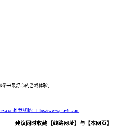
您带来最舒心的游戏体验。
kex.com
推荐线路：
https://www.plov9r.com
建议同时收藏【线路网址】与【本网页】