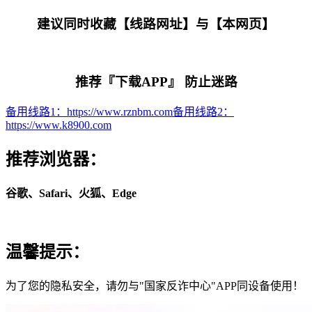
建议同时收藏【线路网址】与【本网页】
推荐『下载APP』 防止迷路
备用线路
1
：
https://www.rznbm.com
备用线路
2
：
https://www.k8900.com
推荐浏览器：
谷歌、Safari、火狐、Edge
温馨提示：
为了您的隐私安全，请勿与"国家反诈中心"APP同设备使用！