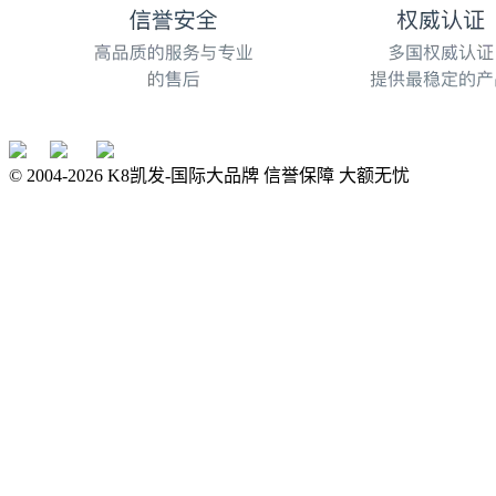
© 2004-
2026
K8凯发-国际大品牌 信誉保障 大额无忧