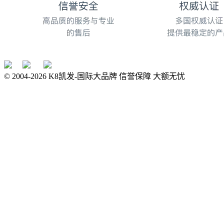
© 2004-
2026
K8凯发-国际大品牌 信誉保障 大额无忧