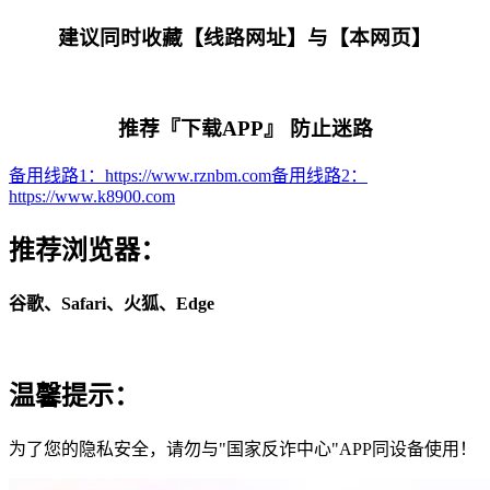
建议同时收藏【线路网址】与【本网页】
推荐『下载APP』 防止迷路
备用线路
1
：
https://www.rznbm.com
备用线路
2
：
https://www.k8900.com
推荐浏览器：
谷歌、Safari、火狐、Edge
温馨提示：
为了您的隐私安全，请勿与"国家反诈中心"APP同设备使用！